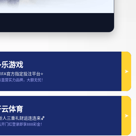
导航
解读球速体育
五大联赛