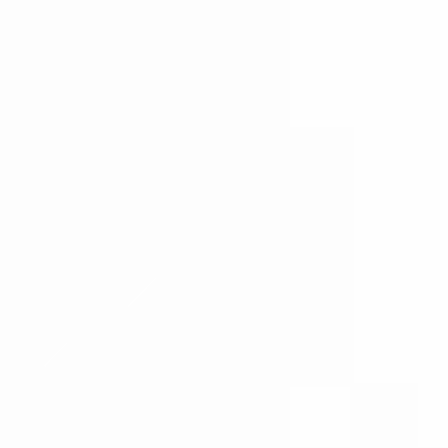
伍在整体资源控制上的优势或劣势。实时比分揭
2、精彩战况回顾
英雄联盟比赛之所以令人热血沸腾，很多时候正
功反打，一次精准的先手开团，或者一名选手在
情。
在较为典型的比赛回顾中，我们常会看到中期的
锋，一次先手决策的成败往往决定接下来的一段
控的差异。
此外，还有那些翻盘与绝境反击让人铭记。某支
大龙交接，逆转比分。这样的瞬间既是战略与操
最后，我们还会回顾个人操作亮点。无论是打野的
是中单的风暴花式输出，都常常在重播镜头里被
3、选手战术解析