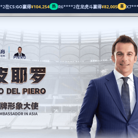
ening Hours
Head Office
 - Fri: 9:00 - 21:00
Themex Floor New Worl
服务类型
接洽球速体育welcome
五大联赛
首页
五大联赛