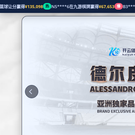
13594780327
climactic@mac.com
Op
Mon
解读球速体育
五大联赛
最新动向