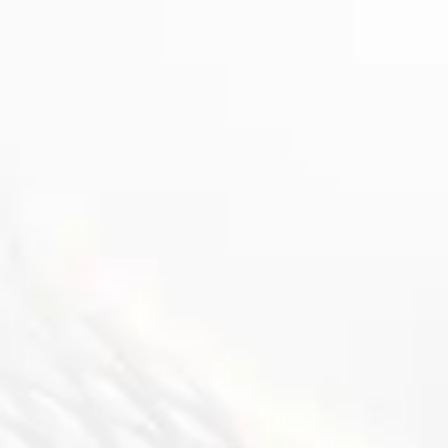
及观众竞猜功能让赛事具有极强的互动性。观众
此外，赛场现场的观众体验更为直接。现场观众
奏，让整个观赛氛围高度紧张而有温度。每一次
社交媒体上，观众会即时发布比分动态、战况点
的传播机制让比赛的影响力延展出赛场之外，成
再加上观众社区、赛事弹幕文化、粉丝创作（如
局限于那几局。它已成为一种生态，让比赛本身
总结：
英雄联盟比赛精彩纷呈，不仅体现在得分板上那
后的战术推演。实时比分揭示让观众紧贴节奏，
弈，观众互动感受则将比赛生活化、情感化。
正是这四个维度联结在一起，构成了英雄联盟赛
断升级，情绪共振互动。无论你是资深观众还是