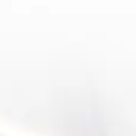
传控足球理念演变与现代战术体系构建的
深度解析与发展探索之路