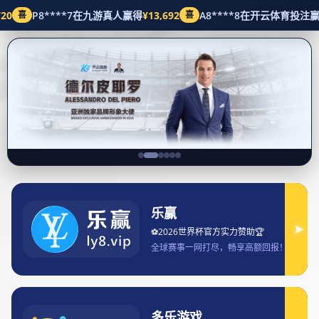
Opening Hours
Mon - Fri: 9:00 - 21:00
Head Office
Themex Floor New World.