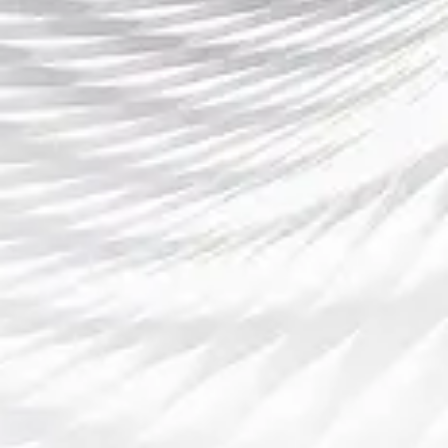
您玩得安全,放心游戏。
福泉市厌树府266号
Phone: 13594780327
Email: climactic@mac.com
导航
解读球速体育
五大联赛
最新动向