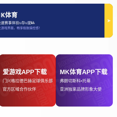
最新动向
服务类型
接洽球速体育welcome
热门新闻
默契球背后的隐秘较量与赛场公
平争议引发热议各方关注事件真
相
2026-07-24 18:48:09
足球防守反击经典阵型解析从铁
桶防线到致命快速进攻战术演变
2026-07-23 18:48:15