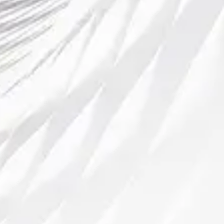
目
标
引
关
注
球
迷
热
议
中
2026-
07-
16
15:27:02
顶点娱乐引领行业新潮流探索多
元发展与创新未来开启全新篇章