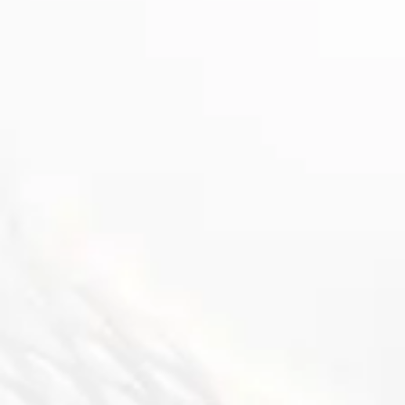
总结：
世界杯八强激战通过手机直播实现全球同步传播
式。在技术驱动下，体育赛事不再局限于传统媒
播让精彩瞬间得以即时呈现，使全球观众共享同
未来，随着通信技术与智能设备的持续发展，世
更加互动、更加个性化的观赛模式，将推动体育
中”的传播愿景。