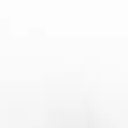
，不仅提升了赛事的传播效率，也重构了球迷的观赛方
体，而是进入多平台、多终端融合的全新阶段。移动直
一份激情与热血。
界杯等顶级赛事的观看体验将进一步升级。更加沉浸、
文化走向更广阔的全球舞台，真正实现“世界在一屏之