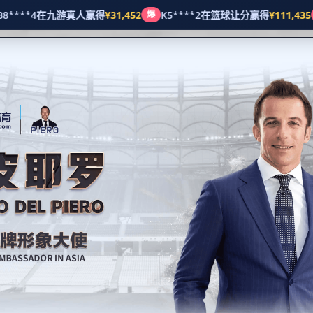
ening Hours
Head Office
 - Fri: 9:00 - 21:00
Themex Floor New Worl
服务类型
接洽球速体育welcome
五大联赛
首页
五大联赛