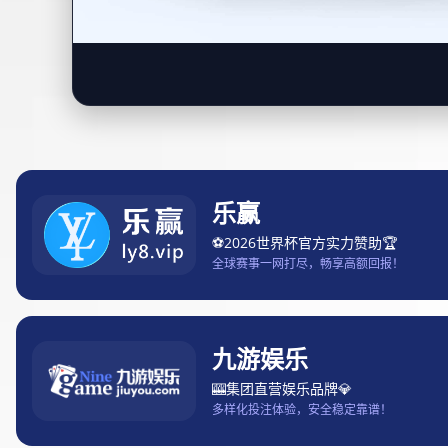
世界杯八强激战开启手机直播全程直
2026-07-04 03:00:58
本文围绕“世界杯八强激战开启手机直播全程直
全面呈现移动互联网时代体育赛事传播方式的深
围内的实时呈现，再到球迷互动方式的升级与沉
象所带来的影响。通过对技术、赛事传播、用户
仅是一场足球盛宴，更是一场数字媒体与全球文
迷得以突破时间与空间限制，实现真正意义上的