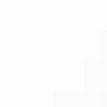
安
菲
尔
德
奇
迹
视
频
回
顾
利
物
浦
逆
境
狂
胜