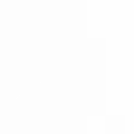
在直播镜头的切换下，球员的冲刺、传球与射门
受到比赛节奏的变化与战术博弈的紧张气氛。
与此同时，慢动作回放与即时数据分析功能的加
守站位，每一个细节都变得更加直观与可感。
3、全球同步互动
手机直播不仅改变了观看方式，也重塑了全球球
不同国家的球迷可以在同一时间表达情绪与观点
这种跨地域的同步互动，使世界杯不再只是体育
景的观众在同一场比赛中产生情感共鸣。
此外，直播平台推出的投票、预测与互动小游戏，
者”，进一步提升赛事的社交属性。
4、沉浸观赛体验