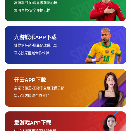
博体育凭借其全新的赛事体验，正引领着行
业潮流，让玩家在参与过程中能够尽享每一
刻的精彩。本文将从四个方面对欧博体育全
新赛事体验进行深入阐述，包括技术创新、
赛事内容多样化、互动体验升级以及玩家奖
励机制优化。通过对这些方面的详细分析，
我们能够全面理解欧博体育如何在激烈的市
场竞争中脱颖而出，为玩家提供无与伦比的
娱乐体验和情感共鸣。
在技术创新方面，欧博体育充分利用现代科
技手段，如高清直播、多角度摄像和实时数
据分析，为玩家带来前所未有的沉浸式体
验。玩家不仅可以从多个角度观察赛事，还
能即时获取关键数据，增强观赛的参与感和
互动感。与此同时，平台还不断优化用户界
面和操作流程，使玩家在享受赛事的同时，