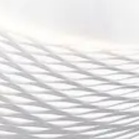
同时，实时数据分析技术的应用，使玩家能够在观看赛
事的同时，掌握比赛的动态变化。比赛进程中的统计数
据、选手表现和赛事趋势，都通过直观的图表和动画呈
现，让玩家在短时间内获得丰富的信息。这种技术不仅
增强了互动性，也让赛事体验更加科学化和专业化。
欧博体育还通过优化平台的操作界面，使玩家在浏览、
下注和互动过程中感受到极高的流畅度。无论是在电脑
端还是移动端，平台都提供一致的用户体验，让技术创
新真正转化为玩家的实际感受。
2、赛事内容多样化