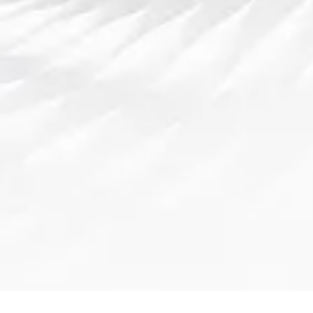
3、互动体验升级
互动体验的提升是欧博体育全新赛事体验的重要组成部
分。平台通过实时弹幕、竞猜互动和社交分享功能，让
玩家在观看赛事的同时可以与其他玩家实时交流。互动
不仅增强了赛事的参与感，也让玩家在娱乐过程中建立
社群联系，形成共同的观赛氛围。
虚拟场景互动是另一大创新。玩家可以通过平台提供的
虚拟空间参与赛事相关活动，如模拟比赛策略、参与投
票或竞猜排行榜。这种互动形式不仅增加了趣味性，也
使玩家能够深度融入赛事体验，形成高度沉浸的娱乐感
受。
欧博体育还注重玩家个性化互动体验的打造。通过分析
玩家的行为数据和兴趣偏好，平台可以推送定制化互动
内容，如专属挑战、个性化提醒和奖励提示，让每位玩
家都感受到专属关怀，从而提升整体满意度。