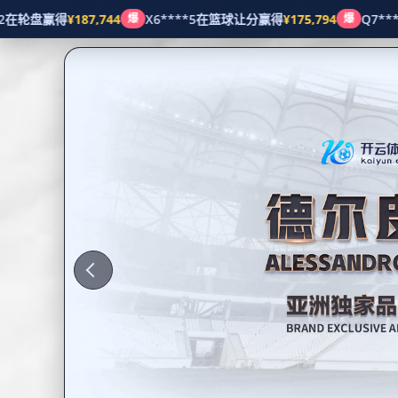
13594780327
climactic@mac.com
Op
Mon
解读球速体育
五大联赛
最新动向