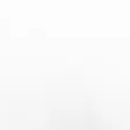
是一场史诗级的较量。从选手阵容的个人能力到战术体系
所有因素将交织在一起，影响着最终的结果。能够综合
悬念，最强战队的诞生不再仅仅依靠过去的成绩，而是需
赢得属于他们的荣誉。无论是老牌强队，还是崛起的新
底。