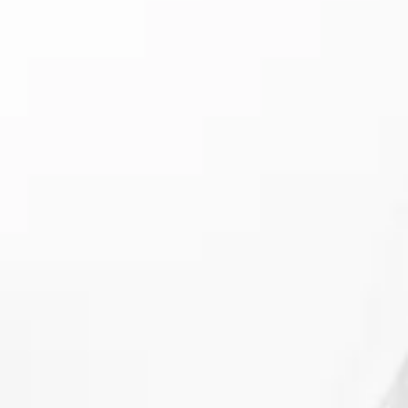
震
撼
全
世
界
的
传
奇
之
夜
2026-
07-
18
20:25:40
中
国