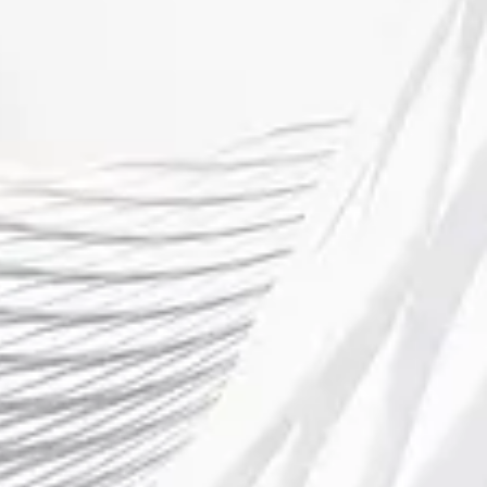
女
足
备
战
亚
洲
杯
迎
新
挑
战
阵
容
调
整
与
未
来