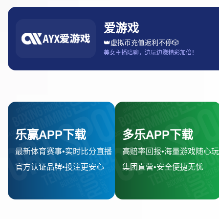
1、选手阵容与个人能力的提升
对于KPL联赛的每个战队而言，选手阵容的强弱
的个人能力将成为关键因素。以目前KPL战队的构
“花海”这样的明星选手，已经展现出无可匹敌
此外，战队的替补选手也将成为未来赛季不可忽
已经逐渐展现出了过人的天赋。比如“音浪”与“
员调配空间，增强战队的整体竞争力。
不过，单单依靠选手个人能力仍不足以在KPL
同样重要。在这种背景下，KPL各大强队的选手
2、战术体系与团队协作
战队的战术体系对于KPL比赛的重要性不言而
了骄人的成绩。2025赛季，战术上的创新和