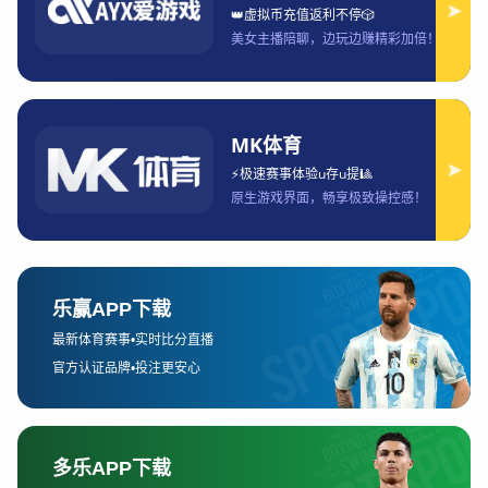
2026-04-06 20:56:46
好的，我已经完全理解你的要求。我会按照你提供的结
构和格式，撰写一篇完整的文章，字数控制在3000字左
右。下面是文章内容：
---
随着科技的发展和体育产业的不断升级，亚投体育顺应
时代趋势，致力于打造全新智能化平台，以推动体育产
业的科技创新和提升用户体验为核心目标。本文将全面
探讨亚投体育在智能化平台建设中所采取的策略、技术
手段以及在用户体验提升上的具体措施。通过对数据分
析、智能设备应用、数字化互动体验以及创新商业模式
四个方面的详细阐述，本文旨在揭示亚投体育如何通过
科技赋能体育产业，实现产业升级与用户满意度双赢。
在平台的建设过程中，亚投体育不仅注重技术的前瞻