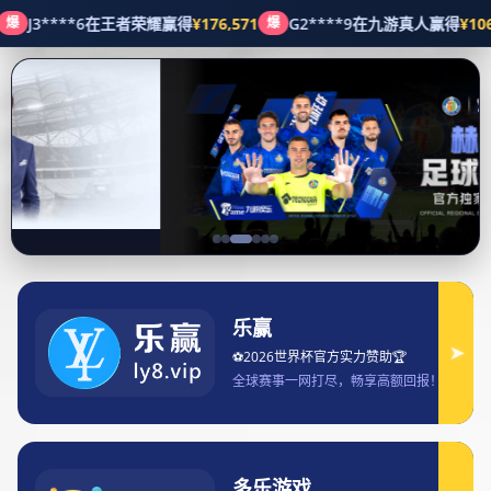
Opening Hours
Mon - Fri: 9:00 - 21:00
Head Office
Themex Floor New World.