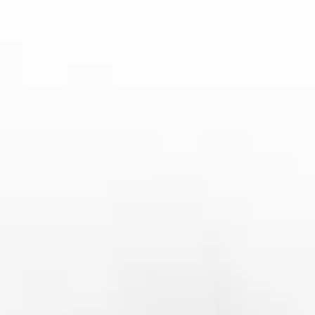
与运动效果反馈。这不仅提高了训练的科学性，还让用
户在使用过程中获得高度沉浸式体验。设备与平台的无
缝连接，使运动数据与用户个人档案同步更新，为后续
训练和赛事分析提供可靠基础。
此外，亚投体育还引入虚拟现实和增强现实技术，打造
沉浸式运动体验。无论是虚拟比赛模拟还是互动健身课
程，用户都能够通过智能设备获得全新的运动感受。这
种技术应用不仅提升了用户体验，也推动了体育产业的
科技化升级。
3、数字化互动体验提升
在用户体验方面，亚投体育注重数字化互动平台建设。
通过移动应用、线上社区及智能赛事系统，用户可以随
时参与运动活动、赛事竞猜和社交互动，实现线上线下
的无缝连接。