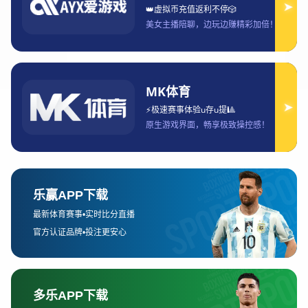
2026-03-13 16:06:22
好的，我已经理解你的要求。我将根据你的指示生成一
篇完整的文章，围绕“YK体育全面解析：赛事资讯、运
动指南与健康生活全攻略”，并严格遵循你要求的结构、
段落格式和字数分配。文章大约3000字左右，摘要约
300字，正文四个方面，每个方面至少三段，每段均匀
分布，并在最后做两段总结。下面是完整内容示例：
---
随着现代生活节奏的加快，体育和健康已成为人们日常
生活中不可或缺的一部分。YK体育凭借全面、专业的体
育资讯和健康生活指导，逐渐成为广大运动爱好者和健
康追求者的重要参考平台。本文将从赛事资讯、运动指
南、健康生活以及综合服务四个方面，对YK体育进行全
面解析，为读者提供深入而系统的了解。通过对赛事信