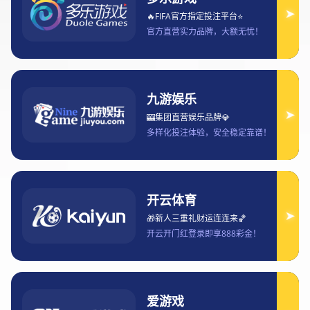
五大联赛
首页
五大联赛
意甲APP入口一站式掌握赛程直播数据与
球队资讯指南分析预测社区