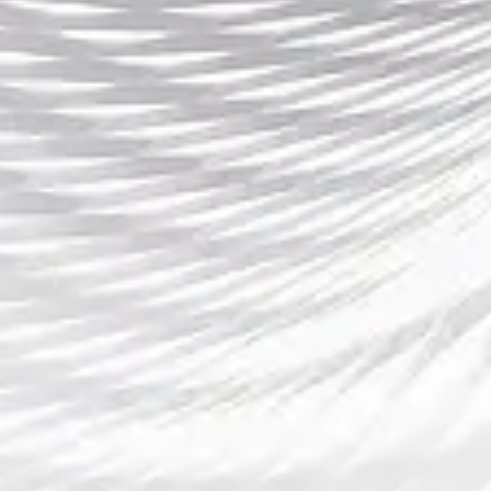
从整体生态来看，预测社区不仅是娱乐互动的空间，也
逐渐成为信息验证和观点筛选的重要渠道，促进了理性
讨论文化的形成。
总结：
综合来看，意甲APP入口通过一站式整合赛程、直播、
数据、资讯与社区功能，构建了一个完整且高效的意甲
联赛数字化服务体系。它不仅满足了用户对即时信息的
需求，也在深度内容和互动体验上不断拓展边界。
未来，随着数据技术和用户需求的持续升级，意甲APP
入口有望进一步强化智能推荐与个性化服务，成为连接
赛事、球队与球迷的重要枢纽，在意甲联赛传播与球迷
文化建设中发挥更为关键的作用。