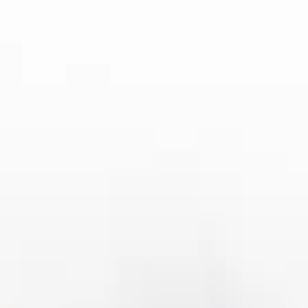
球速体育welcome
对于深度用户而言，历史数据对比和球员个人表现统计
同样具有重要价值。这些数据为赛后复盘、战术研究以
及趋势判断提供了可靠依据。
3、球队资讯深度解析
意甲APP入口在球队资讯方面注重时效性与深度并重，
涵盖转会动态、伤病信息、阵容变化以及俱乐部官方公
告，确保用户第一时间掌握核心信息。
平台还通过专业编辑团队，对重要新闻进行背景解读和
趋势分析，帮助用户理解事件背后的战略意义，而不仅
仅停留在表层信息。
在战术层面，意甲APP入口提供图文并茂的比赛解析，
对球队阵型变化、关键战术执行进行细致拆解，提升球
迷的专业认知水平。