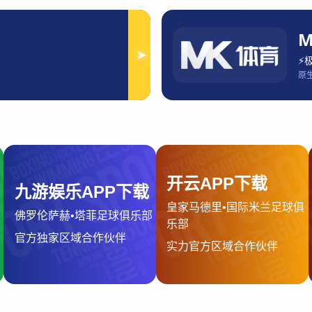
是最为突出的一项创新。观众不再局限于单纯观看比
其他实时动态。例如，观众可以看到球员的跑动轨迹、
这些数据的实时更新让体育赛事的紧张感与互动性大大
得观众能够在观看比赛的同时参与到赛事的讨论和投票
享自己的看法，甚至通过投票来预测比赛结果、评选
参与感，也为体育迷之间的交流提供了一个平台。
众可以与朋友一起观看比赛，并通过视频通话或语音聊天
的孤立感，让观众能够像在现场一样，与其他球迷共同