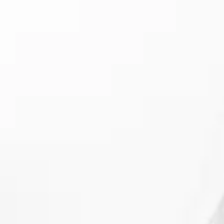
震
撼
全
世
界
的
传
奇
之
夜
2026-
07-
18
20:25:40
中
国