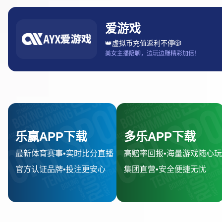
1、实时数据与互动功能的融合
在现代体育直播中，实时数据和互动功能的结合
赛，而是可以随时查看球员数据、比赛进程以及
每一回合的得分、甚至球员的生理状态等信息，
增强。
更进一步，直播平台为用户提供了互动功能，使
中。例如，用户可以在直播过程中与其他球迷分
“最佳球员”等。互动的加入不仅提高了观众的
此外，一些平台还推出了“虚拟看台”功能，观
进行互动。这种方式打破了传统观看体育赛事时
感受比赛的紧张与激动。