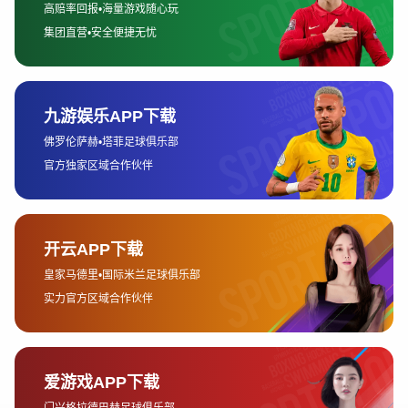
`、`
`）输出
如果你希望基于**最新赛季法兰克福真实
赛程**进行深度解读，我也可以结合最新
赛程，从以下四个方面展开：
1. 赛程整体布局与阶段性挑战
2. 关键强强对话及抢分节点
球速体育
3. 战术打法与阵容轮换分析
4. 意甲球队视角下的借鉴价值与未来展望