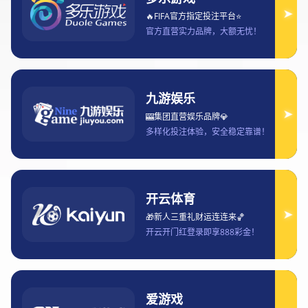
最新动向
首页
最新动向
意甲视角下法兰克福赛程表最新赛季完整赛
程与比赛前瞻分析深度解读