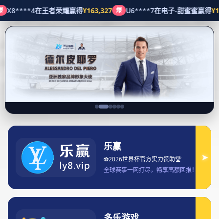
Opening Hours
Mon - Fri: 9:00 - 21:00
Head Office
Themex Floor New World.