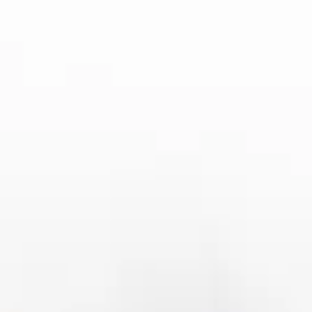
解读球速体育
五大联赛
最新动向
服务类型
接洽球速体育welcome
热门新闻
默契球背后的隐秘较量与赛场公平争议引发热议各方关注事件
真相
2026-07-24 18:48:09