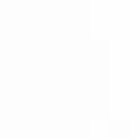
赛事专业化运营体系构
在赛事运营层面，博亿堂体育通过构建专业化管
细化管理。平台围绕不同类型赛事制定差异化运
从而提升整体赛事品质与观赏价值。
同时，博亿堂体育注重赛事内容的多元化布局，
合娱乐赛事领域。这种多维度赛事结构，使平台
盖面与市场影响力。
在赛事传播与品牌建设方面，平台通过多渠道联
体、短视频平台以及直播技术的整合应用，赛事
从而形成良性的赛事生态循环。
互动体验生态构建升级
博亿堂体育在互动体验方面的创新，是其区别于
动机制，使用户不仅是赛事的观看者，更成为参