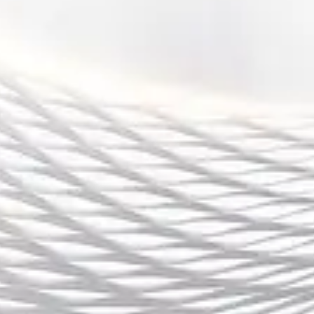
局，探索跨区域体育内容合作模式，进一步提升品牌国
力，通过技术创新、赛事运营优化、互动体验重构以及
质量方向发展。其发展路径不仅体现了现代体育平台的
合的广阔前景。在这一过程中，平台不断突破传统边
局。
断升级，博亿堂体育有望进一步深化其在体育娱乐生态
系，平台将不断拓展体育产业价值链，为行业数字化转
娱乐生态迈向更加智能与互联的新阶段。