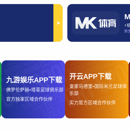
全与未来发展四个方面，对博亿堂体育的数字化升级路
现体育娱乐升级的重要基础。通过引入先进的云计算架
，使大规模并发访问场景下依然能够保持系统稳定性与
为顺畅的观赛体验，也为后续功能扩展提供了坚实支
能推荐与内容分析系统。该系统能够根据用户行为数
实现个性化赛事推荐与内容推送。这不仅提升了用户黏
容更加“懂用户”。
在体育场景中的应用，通过沉浸式观赛体验的打造，让
了传统观赛方式，也为体育娱乐产业注入了全新的想象