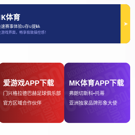
最新动向
服务类型
接洽球速体育welcome
热门新闻
默契球背后的隐秘较量与赛场公
平争议引发热议各方关注事件真
相
2026-07-24 18:48:09
足球防守反击经典阵型解析从铁
桶防线到致命快速进攻战术演变
2026-07-23 18:48:15