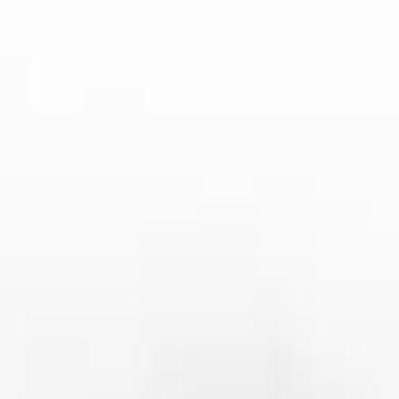
赛模式，使体育娱乐从单一体验升级为多维互动体验空
将用户参与行为进行量化管理，使互动行为具备一定的
平台生态的可持续发展能力，为构建长期稳定的用户社
育重点关注的核心领域。平台通过建立多层次安全防护
时风险监测系统，有效保障用户信息与交易数据的安全
建设，严格遵循相关数据保护规范与行业标准，确保平
安全并重的发展策略，为平台长期发展提供了坚实保
数据技术的融合应用，推动体育娱乐向更智能化与个性