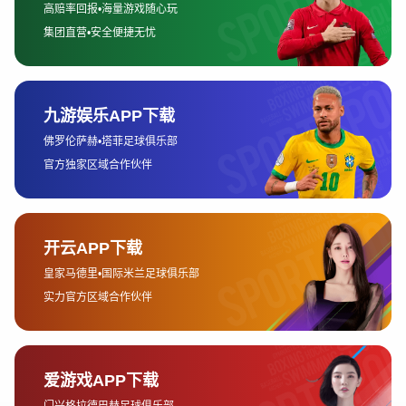
构建，不仅依赖技术基础设施的完善，也依赖内容、用
户与场景之间的深度联动。盈嘉体育作为核心参与者，
通过整合赛事资源、数据平台与用户终端，推动体育生
态从“点状发展”走向“系统协同”。
在生态构建过程中，数据成为连接各环节的关键纽带。
通过对用户行为、赛事表现以及训练数据的全面采集与
分析，数字体育平台能够实现更精准的服务输出与内容
推荐，从而提升整体运营效率。同时，数据资产化趋势
也推动体育资源从经验驱动转向数据驱动。
此外，数字体育生态的开放性不断增强。越来越多的体
育机构、内容生产者与科技企业参与其中，形成多主体
协同共建的格局。盈嘉体育在这一过程中强调平台化发
展思路，通过构建开放接口与合作机制，推动生态边界
不断扩展。
最终，数字体育生态的构建不仅是技术升级的结果，更