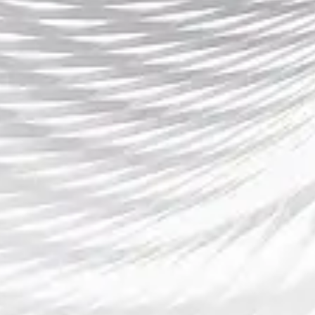
资本与产业的联动也是推动升级的重要因素。数字体育
生态吸引了越来越多的投资进入，推动基础设施建设与
创新项目落地。盈嘉体育通过整合产业资源，有效促进
资本与项目之间的精准匹配，提高整体资源配置效率。
此外，区域体育产业协同发展趋势明显。通过数字平台
打破地域限制，不同地区的体育资源得以高效流通，实
现优势互补与协同发展。这种跨区域协作模式正在成为
产业升级的重要方向。
4、盈嘉核心赋能模式
作为数字体育生态的重要参与者，盈嘉体育在产业发展
中逐步形成以平台为核心的赋能模式。该模式以技术为
基础，以数据为驱动，以生态协作为目标，推动体育产
业链各环节实现价值提升。