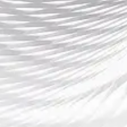
球速体育welcome
在全球化背景下，体育产业呈现出跨区域融合的趋势。
平台通过跟踪国际赛事与跨国合作案例，帮助用户理解
不同市场之间的互动关系，从而拓展视野。
同时，新兴技术如人工智能与虚拟现实也在不断改变体
育产业格局。半岛体育通过前瞻性报道，分析这些技术
对赛事呈现与用户体验的影响，为未来发展提供参考方
向。
总结：
通过对赛事动态、数据分析、用户体验以及产业趋势四
个方面的系统梳理，可以看出半岛体育在体育内容生态
中的多维布局。其不仅关注信息的传播速度，更重视内
容的深度与结构，通过技术手段提升整体质量，形成差
异化竞争优势。