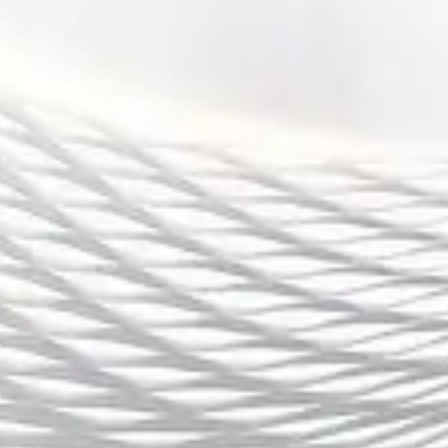
四、体育产业趋势洞察
体育不仅是竞技活动，更是一个庞大的产业体系。半岛
体育通过对赛事背后的商业运作进行分析，揭示赞助、
转播权及品牌合作等多方面的经济逻辑，为用户提供更
全面的认知。