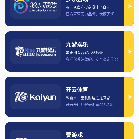
最新动向
首页
最新动向
半岛体育聚焦最新赛事动态深度解析体育热
点趋势