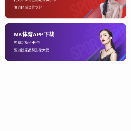
二、数据驱动深度解析
随着大数据技术的发展，体育分析逐渐从经验判断转向
数据驱动。半岛体育通过整合海量赛事数据，构建多维
度分析模型，对比赛走势、球员效率以及战术执行进行
量化评估，为用户提供更加科学的解读。
在具体应用中，平台利用数据可视化手段，将复杂的数
据转化为直观的图表与趋势线，使普通用户也能轻松理
解专业内容。这种“可读性”与“专业性”的结合，大大提
升了内容的传播效果。
同时，数据分析还被应用于赛事预测领域。通过历史数
据比对与算法模型推演，半岛体育能够对比赛结果进行
概率性分析，为用户提供参考依据。这种前瞻性内容，
增强了平台的互动性与参与感。