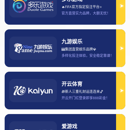
最新动向
首页
最新动向
东赢体育引领全民健身潮流打造专业竞技与
娱乐结合平台