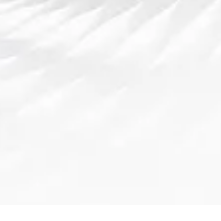
合的朋友，形成积极向上的健身社群。
这种娱乐化策略不仅提升了用户体验，也使东赢体育在
年轻群体中具有较高的吸引力。运动不再是单纯的体力
消耗，而成为一种享受和生活方式的象征。
4、技术与运营优势
东赢体育在技术应用上具有显著优势，平台整合了人工
智能、大数据和智能硬件，为用户提供精准的健身指导
和科学的运动评估。技术手段使得平台运营更加高效，
也增强了用户体验。
平台通过智能匹配系统，根据用户运动数据和兴趣偏
好，推荐最合适的健身课程和竞技项目。这种个性化服
务极大提升了用户满意度和长期使用意愿。
东赢体育注重社区建设，通过线上线下互动，实现用户