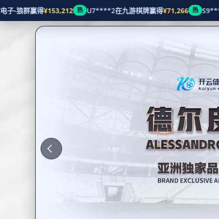
13594780327
climactic@mac.com
Op
Mon
解读球速体育
五大联赛
最新动向