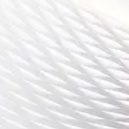
此外，平台还提供实时提醒和预警机制。当市场
示，帮助其及时调整投注方案或退出风险较高的
安全性和操作信心。
总结：
通过对金博体育的全面解析，可以发现其在赛事
制策略方面都有显著优势。平台不仅提供丰富的
事信息转化为可操作的策略，为用户提供高效的
总体来看，金博体育不仅帮助用户在观赛和投注
系，提高了整体投资效率和观赛体验。无论是体
决策和稳健收益，从而在瞬息万变的体育赛事中
---
如果你愿意，我可以帮你再优化一下，让文章更贴近
字左右，段落更均匀。