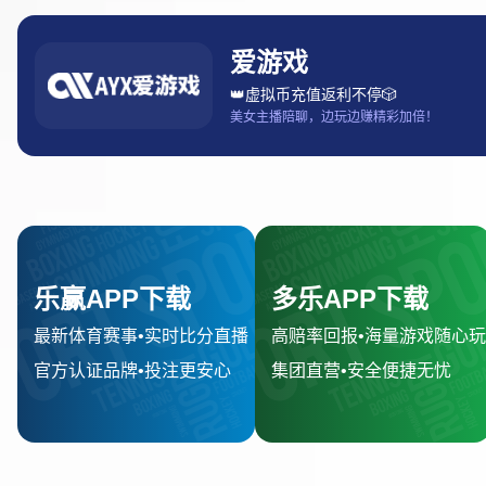
全面的参考和决策支持。本文旨在从四个主要方
事资讯的实时更新、比赛数据分析、专业投注技
述，读者可以全面了解金博体育如何帮助用户在
断，从而提升观赛体验和投注效率。同时，本文
博体育提供的信息实现信息化、数据化和策略化
的赛事竞争中获取精准参考，减少盲目决策风险
1、赛事动态实时更新
金博体育在赛事动态更新方面具有显著优势，其
各类体育赛事信息，包括足球、篮球、网球、电
阵双方、赛前分析以及球员伤停情况，从而在投