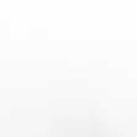
的投注方案，帮助用户形成理性化和科学化的投注习
、近期状态及历史交锋数据，推荐多种组合玩法，包括
。每种策略都附有详细的理由说明和风险评估，让用户
议。通过合理规划投注比例、控制投入金额及制定长期
低盲目投注造成的损失，逐步建立稳健的盈利模型。
台通过分析比赛数据波动、盘口变化及市场情绪，帮助
、关键球员伤停或突发天气影响等因素。
数据回测，提供科学的优化方案。用户可以通过对比不
资风格的投注策略，从而实现收益最大化与风险最小化