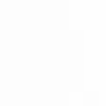
平台不仅提供基础赛程信息，还会针对热门赛事
态以及双方阵容变化。这种信息的及时性和全面
重要参考。
此外，金博体育通过智能推送功能，将最新赛事
变阵、关键球员缺阵，还是突发的赛程调整，用
策失误。