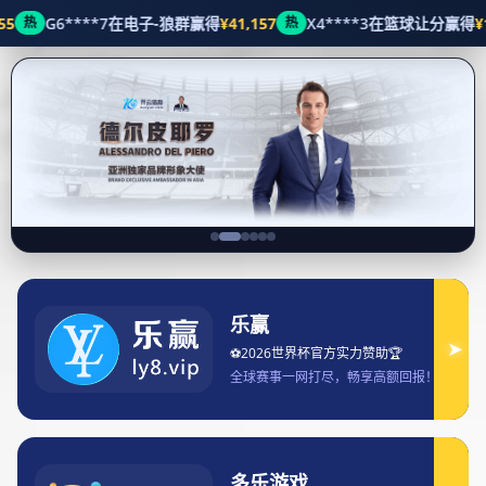
Opening Hours
Mon - Fri: 9:00 - 21:00
Head Office
Themex Floor New World.