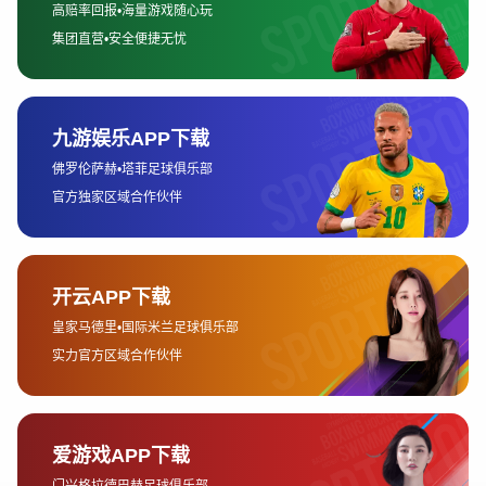
LPL平台的审核机制并非简单的形式审查，而是由多层
规则与流程共同构成。整体来看，其审核流程通常包括
资料提交、系统初审、人工复核以及最终结果确认等多
个环节，每个环节都有明确的判断标准。
从平台规则层面分析，LPL审核强调合规性与真实性。
无论是主体资质、内容规范还是数据完整度，都需要满
足平台既定要求，这也是审核存在一定门槛的根本原
因。
此外，审核机制并非一成不变。LPL会根据行业环境、
政策变化以及平台发展阶段，对审核规则进行动态调
整，这也导致不同时期的审核通过率存在明显差异。
2、审核标准核心解析
LPL审核标准通常围绕真实性、合法性与稳定性展开。