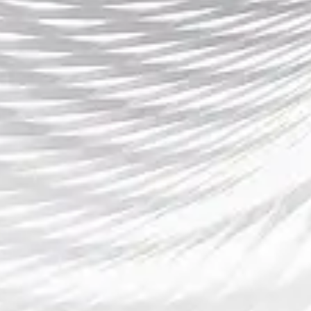
核标准的理解和自身条件的优化上。只有在充分准备、
符合规则的前提下，所谓的“高通过率”才具有现实意
义，这也是理性看待LPL审核成功率的关键所在。
导航
解读球速体育
五大联赛
最新动向
服务类型