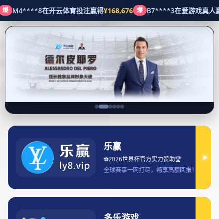
Opening Hours
Mon - Fri: 9:00 - 21:00
Head Office
Themex Floor New World.